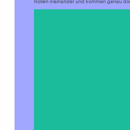
Rollen ineinander und kommen genau dort
CLARA
Assistentin
Te