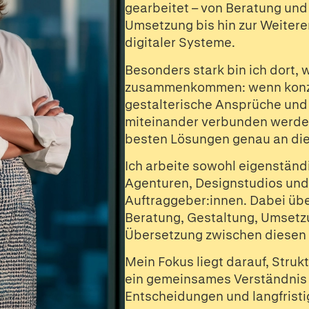
gearbeitet – von Beratung und
Umsetzung bis hin zur Weiter
digitaler Systeme.
Besonders stark bin ich dort,
zusammenkommen: wenn konzep
gestalterische Ansprüche und
miteinander verbunden werde
besten Lösungen genau an di
Ich arbeite sowohl eigenständ
Agenturen, Designstudios und 
Auftraggeber:innen. Dabei übe
Beratung, Gestaltung, Umsetz
Übersetzung zwischen diesen 
Mein Fokus liegt darauf, Strukt
ein gemeinsames Verständnis z
Entscheidungen und langfristi