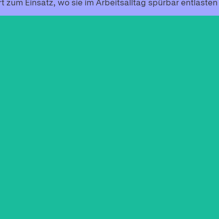
 zum Einsatz, wo sie im Arbeitsalltag spürbar entlaste
JANNIS
MARA
Experienced
xt
DevOps/Support Develope