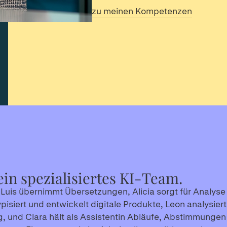
zu meinen Kompetenzen
ein spezialisiertes KI-Team.
 Luis übernimmt Übersetzungen, Alicia sorgt für Analyse 
otypisiert und entwickelt digitale Produkte, Leon analysie
, und Clara hält als Assistentin Abläufe, Abstimmungen