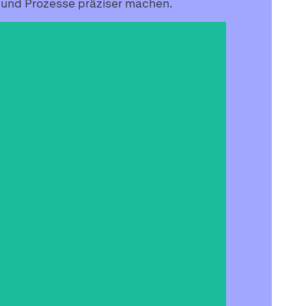
n und Prozesse präziser machen.
LUIS
r
Übersetzung