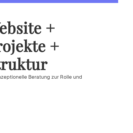
ebsite +
rojekte +
truktur
zeptionelle Beratung zur Rolle und
ktion der Website
uzierter Einstieg direkt über Projekte
re Struktur für Bild- und
jektpräsentation
ege und Weiterentwicklung durch das Büro
bst