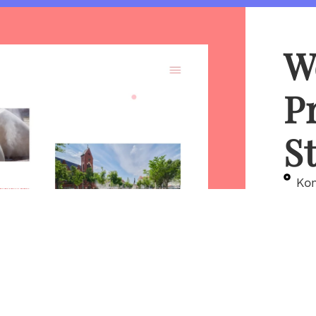
W
P
S
Kon
Fun
Red
Kla
Pro
Pfl
sel